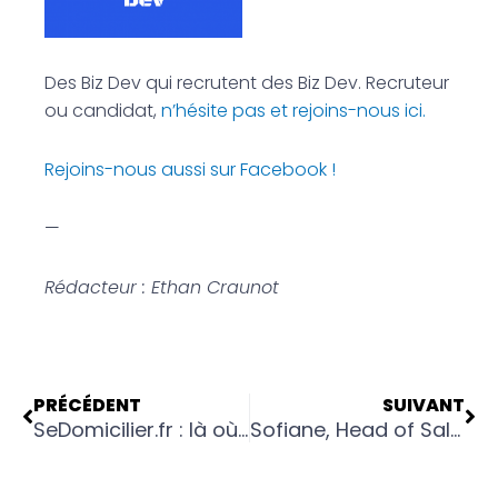
Des Biz Dev qui recrutent des Biz Dev. Recruteur
ou candidat,
n’hésite pas et rejoins-nous ici.
Rejoins-nous aussi sur Facebook !
—
Rédacteur : Ethan Craunot
Précédent
Su
PRÉCÉDENT
SUIVANT
SeDomicilier.fr : là où les Biz Devs ne s’ennuient jamais
Sofiane, Head of Sales chez Popchef : Biz Dev Atypique et Challengeur