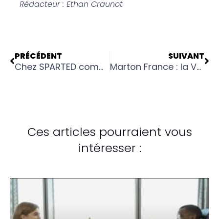
Rédacteur : Ethan Craunot
Précédent
Su
PRÉCÉDENT
SUIVANT
Chez SPARTED comme au football, c’est en équipe que l’on vend
Marton France : la Vente par l’Humain
Ces articles pourraient vous
intéresser :