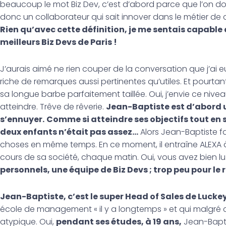
beaucoup le mot Biz Dev, c’est d’abord parce que l’on doit 
donc un collaborateur qui sait innover dans le métier d
Rien qu’avec cette définition, je me sentais capabl
meilleurs Biz Devs de Paris !
J’aurais aimé ne rien couper de la conversation que j’ai e
riche de remarques aussi pertinentes qu’utiles. Et pourtant,
sa longue barbe parfaitement taillée. Oui, j’envie ce nivea
atteindre. Trêve de rêverie.
Jean-Baptiste est d’abord u
s’ennuyer.
Comme si atteindre ses objectifs tout en 
deux enfants n’était pas assez…
Alors Jean-Baptiste fait
choses en même temps. En ce moment, il entraîne ALEXA à
cours de sa société, chaque matin. Oui, vous avez bien lu
personnels, une équipe de Biz Devs ; trop peu pour le 
Jean-Baptiste, c’est le super Head of Sales de Luck
école de management « il y a longtemps » et qui malgré 
atypique. Oui,
pendant ses études, à 19 ans,
Jean-Bapti