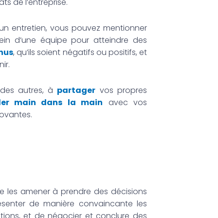
ts de l’entreprise.
d’un entretien, vous pouvez mentionner
ein d’une équipe pour atteindre des
nus
, qu’ils soient négatifs ou positifs, et
ir.
 des autres, à
partager
vos propres
ller main dans la main
avec vos
novantes.
de les amener à prendre des décisions
résenter de manière convaincante les
tions, et de négocier et conclure des